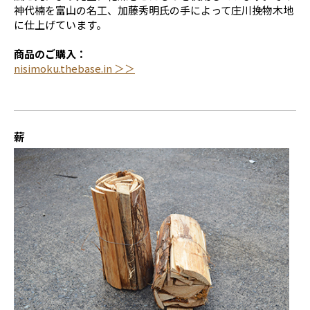
神代楠を富山の名工、加藤秀明氏の手によって庄川挽物木地
に仕上げています。
商品のご購入：
nisimoku.thebase.in ＞＞
薪