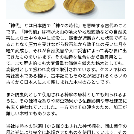
「神代」とは日本語で「神々の時代」を意味する古代のこと
です。「神代楠」は楠が火山の噴火や地殻変動などの自然災
害により土中や水中に埋没し、酸素が遮断された状態で朽ち
ることなく圧力を受けながら数百年から数千年の長い年月を
経て変成し、それが自然災害や人口災害によって再び世に出
てきたものをいいます。その独特な風合いから観賞用とし
て、また歴史的にも大変貴重な価値を備えた銘木としても、
高級材として扱われ高額で取引されています。クスノキ科の
常緑高木である楠は、古事記にもその名が記されるくらいの
古くから日本人によく親しまれた木材のひとつです。
また防虫剤として使用される樟脳の原料としても知られるよ
うに、その独特な香りや防虫効果から仏像彫刻や寺社建築に
も広く使われていました。一方ではその硬さのため、加工が
難しい木材でもあります。
当社は熊本の球磨川から掘り出された神代楠を、岡山美作の
風と光により完全に乾燥させたものを使用しています。その